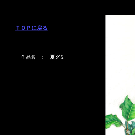
ＴＯＰに戻る
作品名 ：
夏グミ