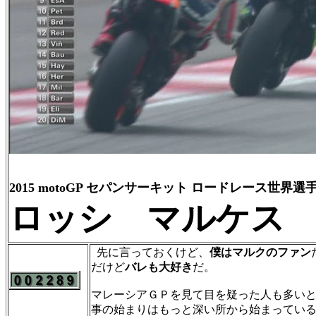
2015 motoGP セパンサーキット ロードレース世界選
ロッシ マルケス
先に言っておくけど、
僕はマルクのファン
だけど
バレも大好き
だ。
マレーシアＧＰを見て目を疑った人も多い
事の始まりはもっと深い所から始まってい