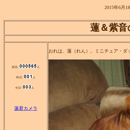
2015年6月18日 16:03
蓮＆紫音
おれは、蓮（れん）。ミニチュア・ダ
総合:
人
昨日:
人
今日:
人
蓮君カメラ