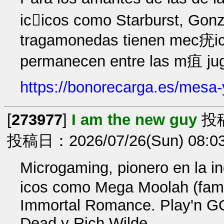
icicos como Starburst, Gonz
tragamonedas tienen mec疣ic
permanecen entre las m疽 juga
https://bonorecarga.es/mesa-
[
273977
]
I am the new guy
投
投稿日：2026/07/26(Sun) 08:0
Microgaming, pionero en la i
icos como Mega Moolah (famo
Immortal Romance. Play'n G
Dead y Rich Wilde.