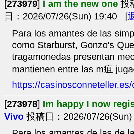
[
273979
]
I am the new one
投
日：2026/07/26(Sun) 19:40 [
Para los amantes de las simp
como Starburst, Gonzo's Ques
tragamonedas presentan mec
mantienen entre las m疽 jugad
https://casinosconneteller.es/
[
273978
]
Im happy I now regi
Vivo
投稿日：2026/07/26(Sun) 
Para los amantes de las de la