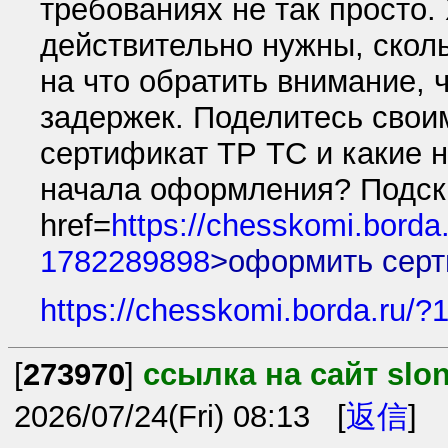
требованиях не так просто.
действительно нужны, скол
на что обратить внимание, 
задержек. Поделитесь свои
сертификат ТР ТС и какие 
начала оформления? Подск
href=
https://chesskomi.borda
1782289898
>оформить серт
https://chesskomi.borda.ru/
[
273970
]
ссылка на сайт slo
2026/07/24(Fri) 08:13 [
返信
]