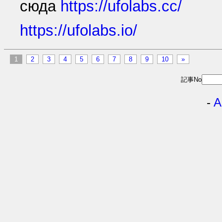
сюда
https://ufolabs.cc/
https://ufolabs.io/
1
2
3
4
5
6
7
8
9
10
»
記事No
-
A