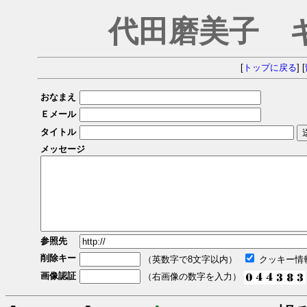
代田磨美子 
[
トップに戻る
] [
おなまえ
Ｅメール
タイトル
メッセージ
参照先
削除キー
（英数字で8文字以内）
クッキー情
画像認証
（右画像の数字を入力）