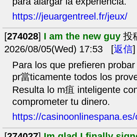
para alargar la experiencia.
https://jeuargentreel.fr/jeux/
[
274028
]
I am the new guy
投
2026/08/05(Wed) 17:53 [
返信
]
Para los que prefieren probar
pr當ticamente todos los prove
Resulta lo m疽 inteligente con
comprometer tu dinero.
https://casinoonlinespana.es/
[
274027
]
Im glad I finally sig